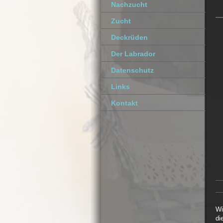
Nachzucht
Zucht
Deckrüden
Der Labrador
Datenschutz
Links
Kontakt
Wi
di