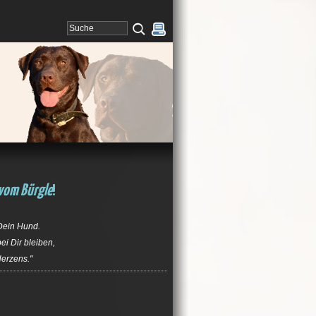
vom Bürgle
!
 Dein Hund.
ei Dir bleiben,
Herzens."